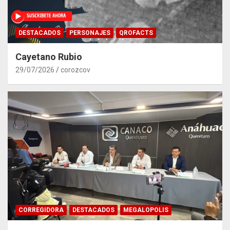
DESTACADOS
PERSONAJES
QROFACTS
Cayetano Rubio
29/07/2026
corozcov
CORREGIDORA
DESTACADOS
MEGALOPOLIS