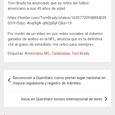
Tom Brady ha anunciado que se retira del fútbol
americano a sus 45 años de edad.
https://twitter.com/TomBrady/status/16207720958894039
05?t=Sdyc-Anqi9gA-qNi2pByFQ&s=19
Por medio de un vídeo en sus redes sociales, al máximo
ganador de anillos en la NFL, anuncia que es la definitiva
«Iré al grano de inmediato: me retiro para siempre».
Etiquetas:
Americano
,
NFL
,
Tackleadas
,
Tom Brady
Navegación
Reconocen a Querétaro como primer lugar nacional en
de
mejora regulatoria y registro de trámites
entradas
Inicia en Querétaro torneo internacional de tenis