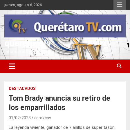
Saltar
jueves, agosto 6, 2026
al
contenido
queretarotv
Información y entretenimiento
DESTACADOS
Tom Brady anuncia su retiro de
los emparrillados
01/02/2023
corozcov
La leyenda viviente, ganador de 7 anillos de súper tazón,