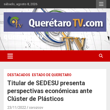
Saltar
sábado, agosto 8, 2026
al
contenido
queretarotv
Información y entretenimiento
DESTACADOS
ESTADO DE QUERETARO
Titular de SEDESU presenta
perspectivas económicas ante
Clúster de Plásticos
23/11/2022
corozcov