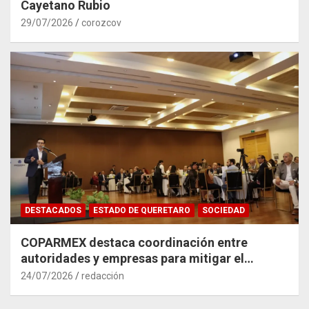
Cayetano Rubio
29/07/2026
corozcov
DESTACADOS
ESTADO DE QUERETARO
SOCIEDAD
COPARMEX destaca coordinación entre
autoridades y empresas para mitigar el
impacto del Tren México–Querétaro
24/07/2026
redacción