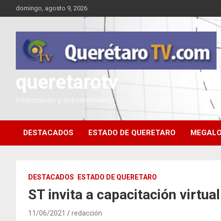
Saltar
domingo, agosto 9, 2026
al
contenido
queretarotv
Información y entretenimiento
DESTACADOS
ESTADO DE QUERETARO
MEGALO
DESTACADOS
ESTADO DE QUERETARO
ST invita a capacitación virtu
11/06/2021
redacción