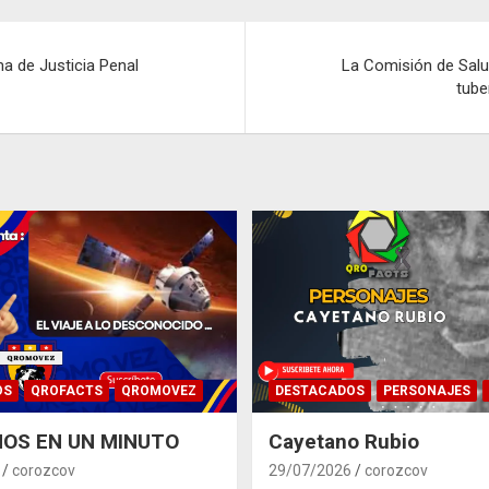
a de Justicia Penal
La Comisión de Salud
tube
OS
QROFACTS
QROMOVEZ
DESTACADOS
PERSONAJES
OS EN UN MINUTO
Cayetano Rubio
corozcov
29/07/2026
corozcov