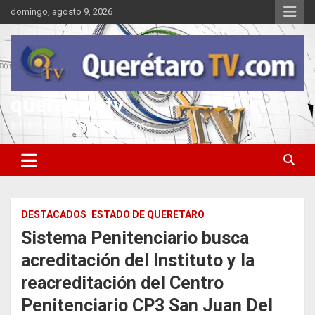
Saltar
domingo, agosto 9, 2026
al
contenido
queretarotv
Información y entretenimiento
DESTACADOS
ESTADO DE QUERETARO
Sistema Penitenciario busca
acreditación del Instituto y la
reacreditación del Centro
Penitenciario CP3 San Juan Del