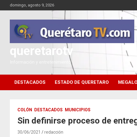
Saltar
domingo, agosto 9, 2026
al
contenido
queretarotv
Información y entretenimiento
DESTACADOS
ESTADO DE QUERETARO
MEGALO
COLÓN
DESTACADOS
MUNICIPIOS
Sin definirse proceso de entre
30/06/2021
redacción