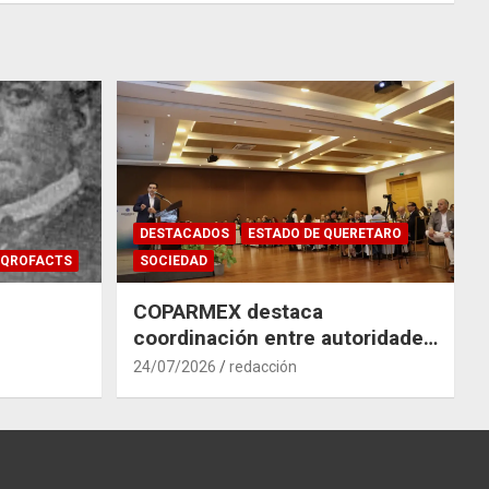
DESTACADOS
ESTADO DE QUERETARO
QROFACTS
SOCIEDAD
COPARMEX destaca
coordinación entre autoridades
y empresas para mitigar el
24/07/2026
redacción
impacto del Tren México–
Querétaro