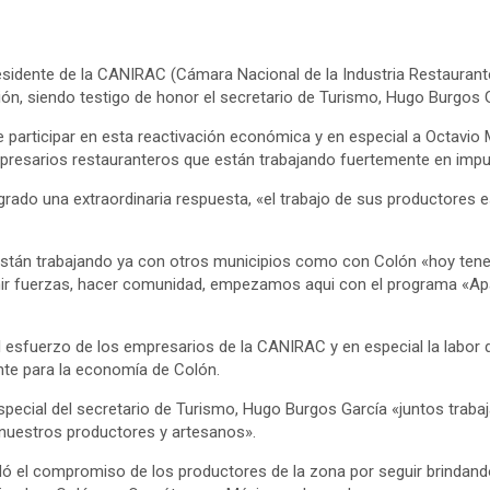
residente de la CANIRAC (Cámara Nacional de la Industria Restaurante
ión, siendo testigo de honor el secretario de Turismo, Hugo Burgos 
e participar en esta reactivación económica y en especial a Octav
empresarios restauranteros que están trabajando fuertemente en impu
logrado una extraordinaria respuesta, «el trabajo de sus productores
 están trabajando ya con otros municipios como con Colón «hoy te
ir fuerzas, hacer comunidad, empezamos aqui con el programa «Apadr
el esfuerzo de los empresarios de la CANIRAC y en especial la labor 
nte para la economía de Colón.
special del secretario de Turismo, Hugo Burgos García «juntos tra
 nuestros productores y artesanos».
dó el compromiso de los productores de la zona por seguir brindan