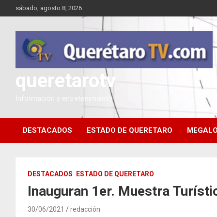
Saltar
sábado, agosto 8, 2026
al
contenido
queretarotv
Información y entretenimiento
DESTACADOS
ESTADO DE QUERETARO
MEGALO
DESTACADOS
ESTADO DE QUERETARO
Inauguran 1er. Muestra Turíst
30/06/2021
redacción