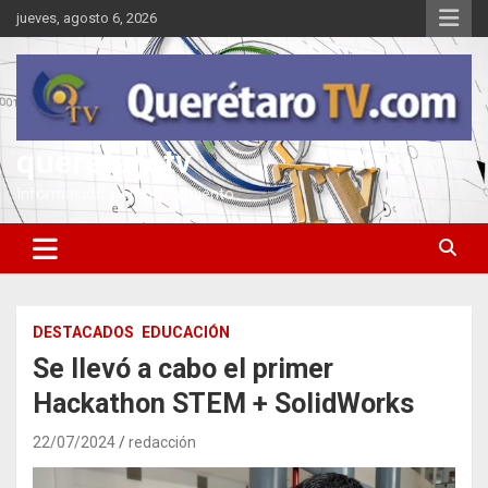
Saltar
jueves, agosto 6, 2026
al
contenido
queretarotv
Información y entretenimiento
DESTACADOS
EDUCACIÓN
Se llevó a cabo el primer
Hackathon STEM + SolidWorks
22/07/2024
redacción