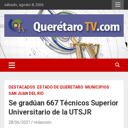
Saltar
sábado, agosto 8, 2026
al
contenido
queretarotv
Información y entretenimiento
DESTACADOS
ESTADO DE QUERETARO
MUNICIPIOS
SAN JUAN DEL RIO
Se gradúan 667 Técnicos Superior
Universitario de la UTSJR
28/06/2021
redacción