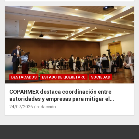
DESTACADOS
ESTADO DE QUERETARO
SOCIEDAD
COPARMEX destaca coordinación entre
autoridades y empresas para mitigar el
impacto del Tren México–Querétaro
24/07/2026
redacción