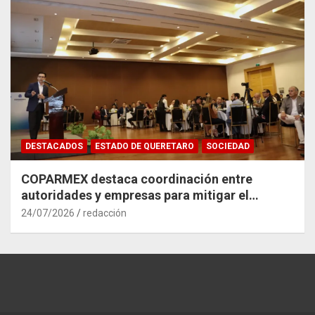
DESTACADOS
ESTADO DE QUERETARO
SOCIEDAD
COPARMEX destaca coordinación entre
autoridades y empresas para mitigar el
impacto del Tren México–Querétaro
24/07/2026
redacción