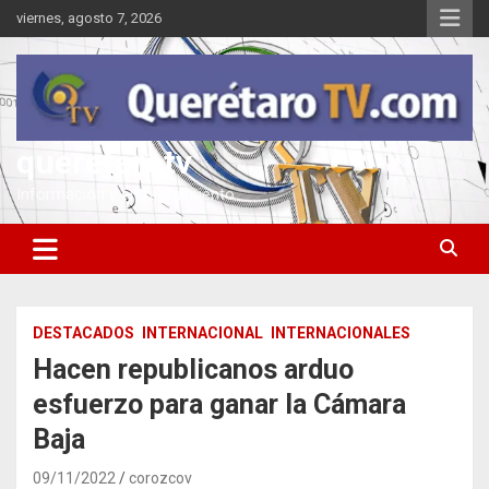
Saltar
viernes, agosto 7, 2026
al
contenido
queretarotv
Información y entretenimiento
DESTACADOS
INTERNACIONAL
INTERNACIONALES
Hacen republicanos arduo
esfuerzo para ganar la Cámara
Baja
09/11/2022
corozcov