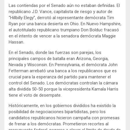
Las contiendas por el Senado aún no estaban definidas. El
republicano J.D. Vance, capitalista de riesgo y autor de
“Hillbilly Elegy”, derrotó al representante demócrata Tim
Ryan por una banca desierta en Ohio. En Nuevo Hampshire,
el autotitulado republicano trumpiano Don Bolduc fracasó
en el intento de vencer a la senadora demócrata Maggie
Hassan.
En el Senado, donde las fuerzas son parejas, los
principales campos de batalla eran Arizona, Georgia,
Nevada y Wisconsin. En Pennsylvania, el demócrata John
Fetterman arrebató una banca a los republicanos que es
crucial para la esperanza del partido para mantener el
control del Senado. Los demócratas controlan la cámara
alta dividida 50-50 porque la vicepresidenta Kamala Harris
tiene el voto de desempate.
Históricamente, en los gobiernos divididos ha existido la
posibilidad de negociaciones bipartidistas, pero los
candidatos republicanos hicieron campaña con promesas
de frenar a los demócratas. Prometieron recortes al
presupuesto federal, negarse a elevar el límite de deuda de