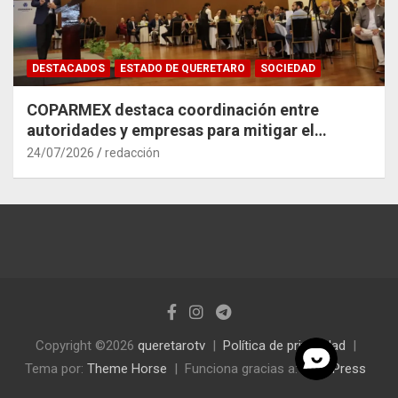
DESTACADOS
ESTADO DE QUERETARO
SOCIEDAD
COPARMEX destaca coordinación entre
autoridades y empresas para mitigar el
impacto del Tren México–Querétaro
24/07/2026
redacción
Copyright ©2026
queretarotv
Política de privacidad
Tema por:
Theme Horse
Funciona gracias a:
WordPress