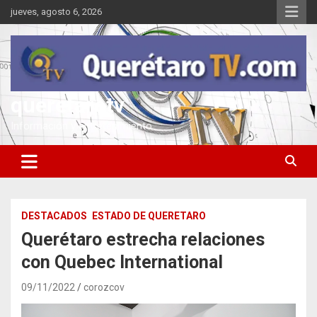
Saltar
jueves, agosto 6, 2026
al
contenido
queretarotv
Información y entretenimiento
DESTACADOS
ESTADO DE QUERETARO
Querétaro estrecha relaciones
con Quebec International
09/11/2022
corozcov