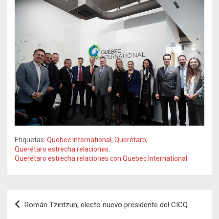
Etiquetas:
Quebec International
,
Querétaro
,
Querétaro estrecha relaciones
,
Querétaro estrecha relaciones con Quebec International
Navegación
Román Tzintzun, electo nuevo presidente del CICQ
de