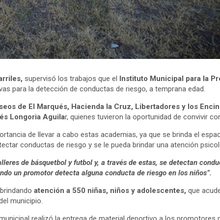
rriles,
supervisó los trabajos que el
Instituto Municipal para la 
vas para la detección de conductas de riesgo, a temprana edad.
seos de El Marqués, Hacienda la Cruz, Libertadores y los Enci
és Longoria Aguila
r, quienes tuvieron la oportunidad de convivir c
rtancia de llevar a cabo estas academias, ya que se brinda el espac
tectar conductas de riesgo y se le pueda brindar una atención psico
lleres de básquetbol y futbol y, a través de estas, se detectan cond
ndo un promotor detecta alguna conducta de riesgo en los niños”.
, brindando
atención a 550 niñas, niños y adolescentes,
que acude
el municipio.
e municipal realizó la entrega de material deportivo a los promotores