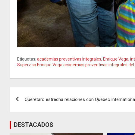
Etiquetas:
academias preventivas integrales
,
Enrique Vega
,
in
Supervisa Enrique Vega academias preventivas integrales del
Navegación
Querétaro estrecha relaciones con Quebec Internationa
de
entradas
DESTACADOS