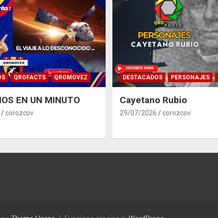
OS
QROFACTS
QROMOVEZ
DESTACADOS
PERSONAJES
OS EN UN MINUTO
Cayetano Rubio
corozcov
29/07/2026
corozcov