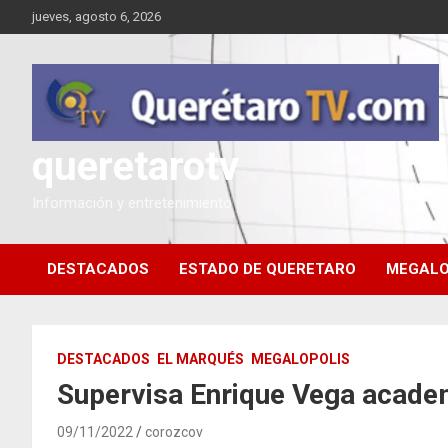
Saltar
jueves, agosto 6, 2026
al
contenido
queretarotv
Información y entretenimiento
DESTACADOS
ESTADO DE QUERETARO
MEGALO
DESTACADOS
EL MARQUÉS
MEGALOPOLIS
Supervisa Enrique Vega academ
09/11/2022
corozcov