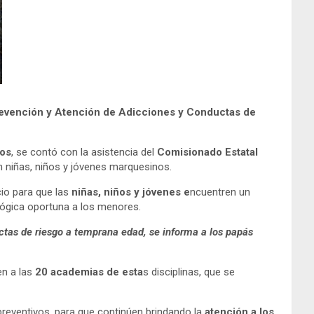
Prevención y Atención de Adicciones y Conductas de
nos
, se contó con la asistencia del
Comisionado Estatal
on niñas, niños y jóvenes marquesinos.
io para que las
niñas, niños y jóvenes e
ncuentren un
lógica oportuna a los menores.
uctas de riesgo a temprana edad, se informa a los papás
n a las
20 academias de esta
s disciplinas, que se
 preventivos, para que continúen brindando la
atención a los