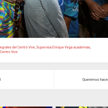
tegrales del Centro Vive
,
Supervisa Enrique Vega academias
,
 Centro Vive
l
Queremos hacer 