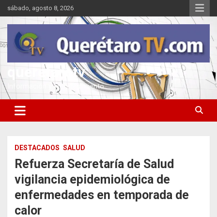
Saltar
sábado, agosto 8, 2026
al
contenido
queretarotv
Información y entretenimiento
DESTACADOS
SALUD
Refuerza Secretaría de Salud
vigilancia epidemiológica de
enfermedades en temporada de
calor