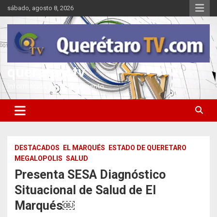
Saltar
sábado, agosto 8, 2026
al
contenido
queretarotv
Información y entretenimiento
DESTACADOS
EL MARQUÉS
ESTADO DE QUERETARO
MEGALOPOLIS
SALUD
Presenta SESA Diagnóstico
Situacional de Salud de El
Marqués￼