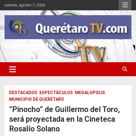
Saltar
viernes, agosto 7, 2026
al
contenido
queretarotv
Información y entretenimiento
DESTACADOS
ESPECTÁCULOS
MEGALOPOLIS
MUNICIPIO DE QUERÉTARO
”Pinocho” de Guillermo del Toro,
será proyectada en la Cineteca
Rosalío Solano