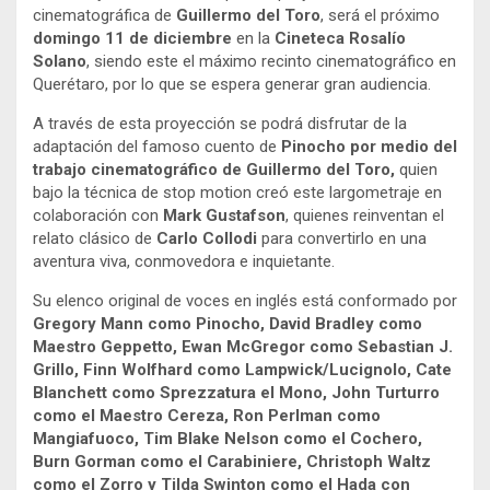
cinematográfica de
Guillermo del Toro
, será el próximo
domingo 11 de diciembre
en la
Cineteca Rosalío
Solano
, siendo este el máximo recinto cinematográfico en
Querétaro, por lo que se espera generar gran audiencia.
A través de esta proyección se podrá disfrutar de la
adaptación del famoso cuento de
Pinocho por medio del
trabajo cinematográfico de Guillermo del Toro,
quien
bajo la técnica de stop motion creó este largometraje en
colaboración con
Mark Gustafson
, quienes reinventan el
relato clásico de
Carlo Collodi
para convertirlo en una
aventura viva, conmovedora e inquietante.
Su elenco original de voces en inglés está conformado por
Gregory Mann como Pinocho, David Bradley como
Maestro Geppetto, Ewan McGregor como Sebastian J.
Grillo, Finn Wolfhard como Lampwick/Lucignolo, Cate
Blanchett como Sprezzatura el Mono, John Turturro
como el Maestro Cereza, Ron Perlman como
Mangiafuoco, Tim Blake Nelson como el Cochero,
Burn Gorman como el Carabiniere, Christoph Waltz
como el Zorro y Tilda Swinton como el Hada con