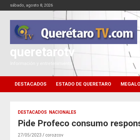
Saltar
sábado, agosto 8, 2026
al
contenido
queretarotv
Información y entretenimiento
DESTACADOS
ESTADO DE QUERETARO
MEGALO
DESTACADOS
NACIONALES
Pide Profeco consumo respons
27/05/2023
corozcov