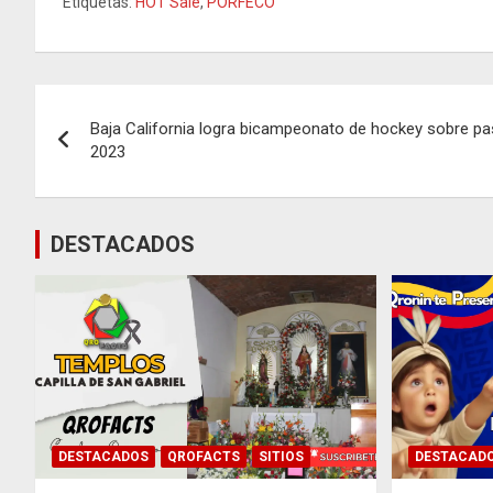
Etiquetas:
HOT Sale
,
PORFECO
Navegación
Baja California logra bicampeonato de hockey sobre 
de
2023
entradas
DESTACADOS
DESTACADOS
QROFACTS
SITIOS
DESTACAD