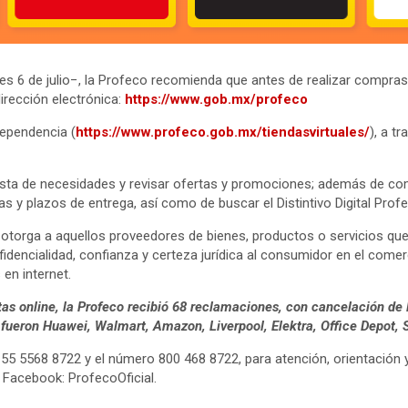
tes 6 de julio−, la Profeco recomienda que antes de realizar compra
dirección electrónica:
https://www.gob.mx/profeco
dependencia (
https://www.profeco.gob.mx/tiendasvirtuales/
), a t
lista de necesidades y revisar ofertas y promociones; además de co
s y plazos de entrega, así como de buscar el Distintivo Digital Prof
otorga a aquellos proveedores de bienes, productos o servicios qu
fidencialidad, confianza y certeza jurídica al consumidor en el come
en internet.
as online, la Profeco recibió 68 reclamaciones, con cancelación de
ueron Huawei, Walmart, Amazon, Liverpool, Elektra, Office Depot, S
5 5568 8722 y el número 800 468 8722, para atención, orientación y 
 Facebook: ProfecoOficial.