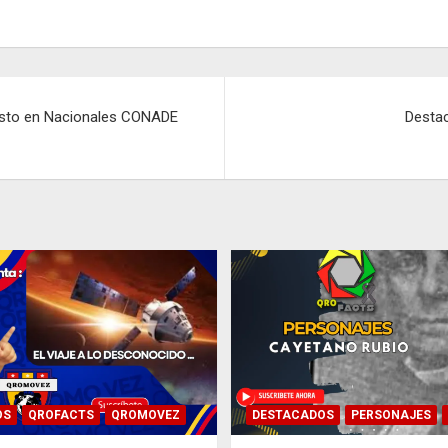
pasto en Nacionales CONADE
Destac
OS
QROFACTS
QROMOVEZ
DESTACADOS
PERSONAJES