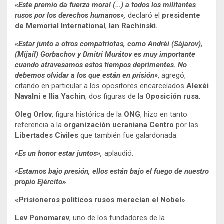
«Este premio da fuerza moral (…) a todos los militantes
rusos por los derechos humanos»,
declaró el
presidente
de Memorial International
,
Ian Rachinski.
«Estar junto a otros compatriotas, como Andréi (Sájarov),
(Mijaíl) Gorbachov y Dmitri Murátov es muy importante
cuando atravesamos estos tiempos deprimentes. No
debemos olvidar a los que están en prisión»
, agregó,
citando en particular a los opositores encarcelados
Alexéi
Navalni e Ilia Yachin
, dos figuras de la
Oposición rusa
.
Oleg Orlov
, figura histórica de la
ONG
, hizo en tanto
referencia a la
organización ucraniana Centro
por las
Libertades Civiles
que también fue galardonada.
«Es un honor estar juntos»,
aplaudió.
«
Estamos bajo presión, ellos están bajo el fuego de nuestro
propio Ejército»
.
«Prisioneros políticos rusos merecían el Nobel»
Lev Ponomarev
, uno de los fundadores de la