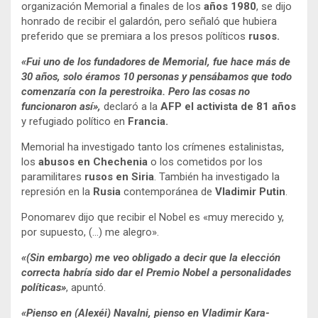
organización Memorial a finales de los
años 1980
, se dijo
honrado de recibir el galardón, pero señaló que hubiera
preferido que se premiara a los presos políticos
rusos.
«Fui uno de los fundadores de Memorial, fue hace más de
30 años, solo éramos 10 personas y pensábamos que todo
comenzaría con la perestroika. Pero las cosas no
funcionaron así»,
declaró a la
AFP el activista de 81 años
y refugiado político en
Francia.
Memorial ha investigado tanto los crímenes estalinistas,
los
abusos en Chechenia
o los cometidos por los
paramilitares
rusos
en Siria
. También ha investigado la
represión en la
Rusia
contemporánea de
Vladimir Putin
.
Ponomarev dijo que recibir el Nobel es «muy merecido y,
por supuesto, (…) me alegro».
«(Sin embargo) me veo obligado a decir que la elección
correcta habría sido dar el Premio Nobel a personalidades
políticas»
, apuntó.
«Pienso en (Alexéi) Navalni, pienso en Vladimir Kara-