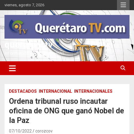
Saltar
viernes, agosto 7, 2026
al
contenido
queretarotv
Información y entretenimiento
DESTACADOS
INTERNACIONAL
INTERNACIONALES
Ordena tribunal ruso incautar
oficina de ONG que ganó Nobel de
la Paz
07/10/2022
corozcov