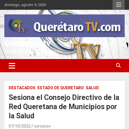
Saltar
domingo, agosto 9, 2026
al
contenido
queretarotv
Información y entretenimiento
DESTACADOS
ESTADO DE QUERETARO
SALUD
Sesiona el Consejo Directivo de la
Red Queretana de Municipios por
la Salud
07/10/2022
corozcov