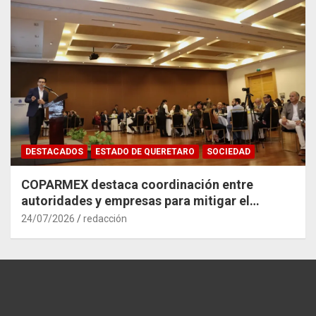
DESTACADOS
ESTADO DE QUERETARO
SOCIEDAD
COPARMEX destaca coordinación entre
autoridades y empresas para mitigar el
impacto del Tren México–Querétaro
24/07/2026
redacción