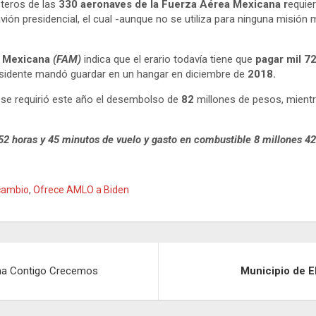
pteros de las
330 aeronaves de la Fuerza Aérea Mexicana r
equie
 avión presidencial, el cual -aunque no se utiliza para ninguna misió
ea Mexicana
(FAM)
indica que el erario todavía tiene que
pagar mil 7
esidente mandó guardar en un hangar en diciembre de
2018.
 se requirió este año el desembolso de
82
millones de pesos, mient
52 horas y 45 minutos de vuelo y gasto en combustible 8 millones 4
cambio
,
Ofrece AMLO a Biden
ama Contigo Crecemos
Municipio de E