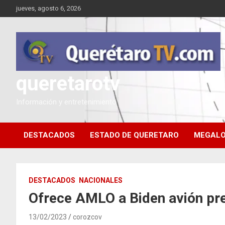
Saltar
jueves, agosto 6, 2026
al
contenido
queretarotv
Información y entretenimiento
DESTACADOS
ESTADO DE QUERETARO
MEGALO
DESTACADOS
NACIONALES
Ofrece AMLO a Biden avión pr
13/02/2023
corozcov