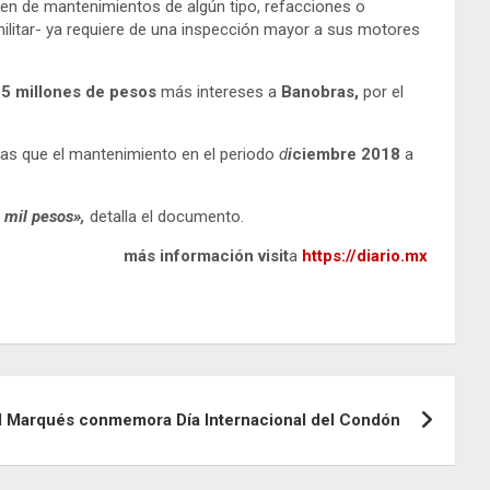
ren de mantenimientos de algún tipo, refacciones o
n militar- ya requiere de una inspección mayor a sus motores
25 millones de pesos
más intereses a
Banobras,
por el
ras que el mantenimiento en el periodo
d
i
ciembre 2018
a
2 mil pesos»,
detalla el documento.
más información visit
a
https://diario.mx
l Marqués conmemora Día Internacional del Condón