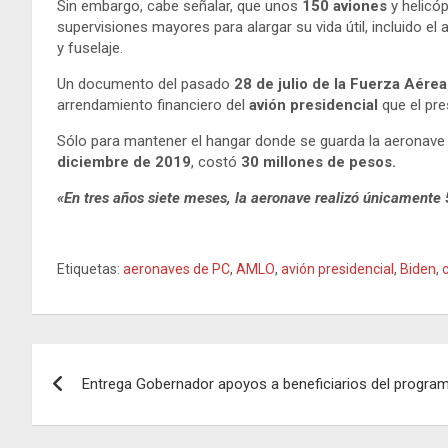
Sin embargo, cabe señalar, que unos
150 aviones
y helicó
supervisiones mayores para alargar su vida útil, incluido el
y fuselaje.
Un documento del pasado
28 de julio de la Fuerza Aér
arrendamiento financiero del
avión presidencial
que el pr
Sólo para mantener el hangar donde se guarda la aeronave
diciembre de 2019
, costó
30 millones de pesos.
«En tres años siete meses, la aeronave realizó únicamente 
Etiquetas:
aeronaves de PC
,
AMLO
,
avión presidencial
,
Biden
,
Navegación
Entrega Gobernador apoyos a beneficiarios del progr
de
entradas