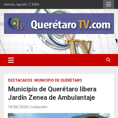
Saltar
viernes, agosto 7, 2026
al
contenido
queretarotv
Información y entretenimiento
DESTACADOS
MUNICIPIO DE QUERÉTARO
Municipio de Querétaro libera
Jardín Zenea de Ambulantaje
14/06/2024
redacción