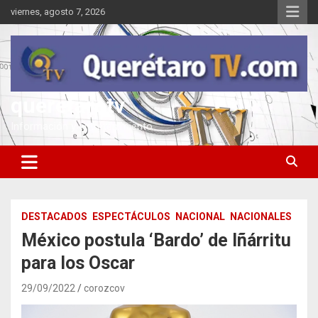
Saltar
viernes, agosto 7, 2026
al
contenido
queretarotv
Información y entretenimiento
DESTACADOS
ESPECTÁCULOS
NACIONAL
NACIONALES
México postula ‘Bardo’ de Iñárritu
para los Oscar
29/09/2022
corozcov