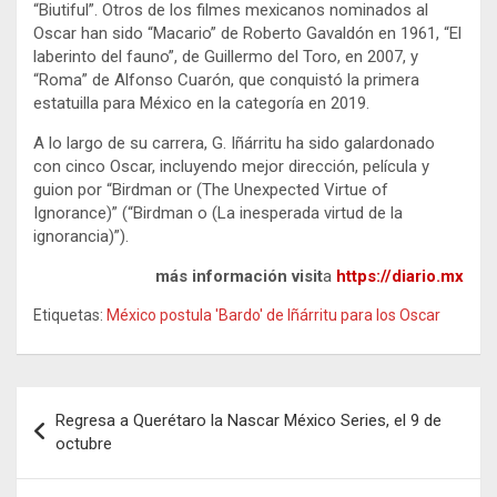
“Biutiful”. Otros de los filmes mexicanos nominados al
Oscar han sido “Macario” de Roberto Gavaldón en 1961, “El
laberinto del fauno”, de Guillermo del Toro, en 2007, y
“Roma” de Alfonso Cuarón, que conquistó la primera
estatuilla para México en la categoría en 2019.
A lo largo de su carrera, G. Iñárritu ha sido galardonado
con cinco Oscar, incluyendo mejor dirección, película y
guion por “Birdman or (The Unexpected Virtue of
Ignorance)” (“Birdman o (La inesperada virtud de la
ignorancia)”).
más información visit
a
https://diario.mx
Etiquetas:
México postula 'Bardo' de Iñárritu para los Oscar
Navegación
Regresa a Querétaro la Nascar México Series, el 9 de
de
octubre
entradas