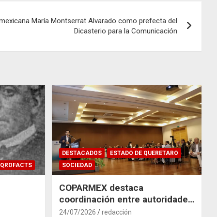
mexicana María Montserrat Alvarado como prefecta del
Dicasterio para la Comunicación
DESTACADOS
ESTADO DE QUERETARO
QROFACTS
SOCIEDAD
COPARMEX destaca
coordinación entre autoridades
y empresas para mitigar el
24/07/2026
redacción