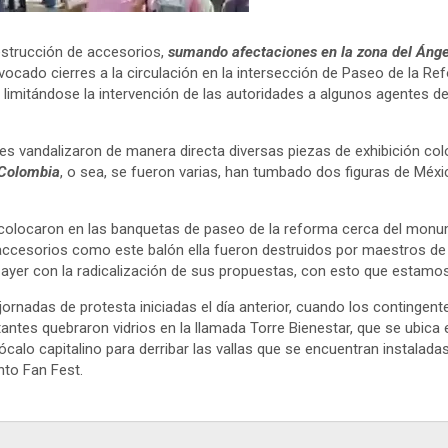
 destrucción de accesorios,
sumando afectaciones en la zona del Ángel 
ovocado cierres a la circulación en la intersección de Paseo de la Refo
 limitándose la intervención de las autoridades a algunos agentes de
tes vandalizaron de manera directa diversas piezas de exhibición co
 Colombia
, o sea, se fueron varias, han tumbado dos figuras de Méxic
olocaron en las banquetas de paseo de la reforma cerca del monume
Y accesorios como este balón ella fueron destruidos por maestros de
ayer con la radicalización de sus propuestas, con esto que estamo
ornadas de protesta iniciadas el día anterior, cuando los contingent
tantes quebraron vidrios en la llamada Torre Bienestar, que se ubica
ócalo capitalino para derribar las vallas que se encuentran instalad
nto Fan Fest.