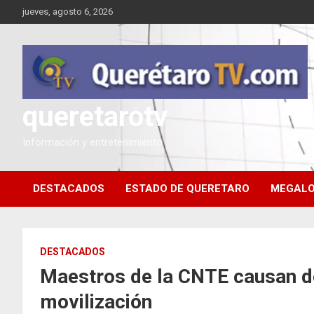
Saltar
jueves, agosto 6, 2026
al
contenido
queretarotv
Información y entretenimiento
DESTACADOS
ESTADO DE QUERETARO
MEGALO
DESTACADOS
Maestros de la CNTE causan de
movilización