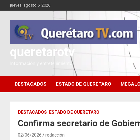
Saltar
jueves, agosto 6, 2026
al
contenido
queretarotv
Información y entretenimiento
DESTACADOS
ESTADO DE QUERETARO
MEGALO
DESTACADOS
ESTADO DE QUERETARO
Confirma secretario de Gobier
02/06/2026
redacción