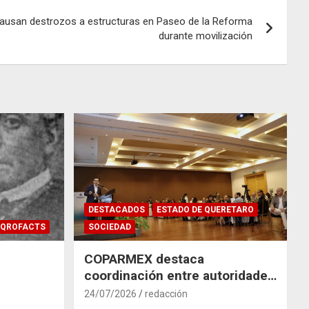
ausan destrozos a estructuras en Paseo de la Reforma
durante movilización
DESTACADOS
ESTADO DE QUERETARO
QROFACTS
SOCIEDAD
COPARMEX destaca
coordinación entre autoridades
y empresas para mitigar el
24/07/2026
redacción
impacto del Tren México–