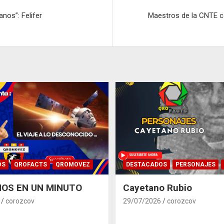
nos”: Felifer
Maestros de la CNTE c
OS
QROFACTS
QROMOVEZ
DESTACADOS
PERSONAJES
OS EN UN MINUTO
Cayetano Rubio
corozcov
29/07/2026
corozcov