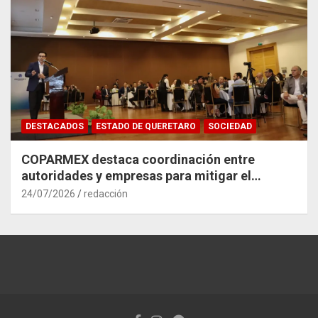
DESTACADOS
ESTADO DE QUERETARO
SOCIEDAD
COPARMEX destaca coordinación entre
autoridades y empresas para mitigar el
impacto del Tren México–Querétaro
24/07/2026
redacción