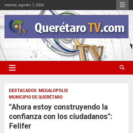
Saltar
viernes, agosto 7, 2026
al
contenido
queretarotv
Información y entretenimiento
DESTACADOS
MEGALOPOLIS
MUNICIPIO DE QUERÉTARO
“Ahora estoy construyendo la
confianza con los ciudadanos”:
Felifer