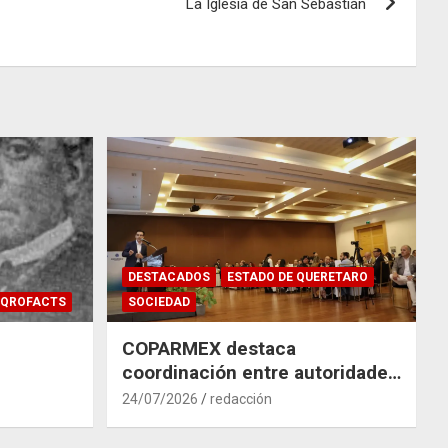
La Iglesia de San Sebastián
DESTACADOS
ESTADO DE QUERETARO
QROFACTS
SOCIEDAD
COPARMEX destaca
coordinación entre autoridades
y empresas para mitigar el
24/07/2026
redacción
impacto del Tren México–
Querétaro