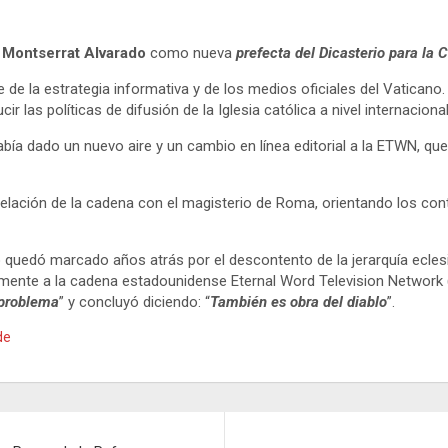
 Montserrat Alvarado
como nueva
prefecta del Dicasterio para la
te de la estrategia informativa y de los medios oficiales del Vatican
 las políticas de difusión de la Iglesia católica a nivel internacional
bía dado un nuevo aire y un cambio en línea editorial a la ETWN, que
a relación de la cadena con el magisterio de Roma, orientando los co
ano quedó marcado años atrás por el descontento de la jerarquía ecle
tamente a la cadena estadounidense Eternal Word Television Network 
 problema
” y concluyó diciendo: “
También es obra del diablo
”.
de