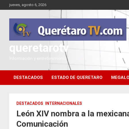
Saltar
jueves, agosto 6, 2026
al
contenido
queretarotv
Información y entretenimiento
DESTACADOS
ESTADO DE QUERETARO
MEGALO
DESTACADOS
INTERNACIONALES
León XIV nombra a la mexicana
Comunicación