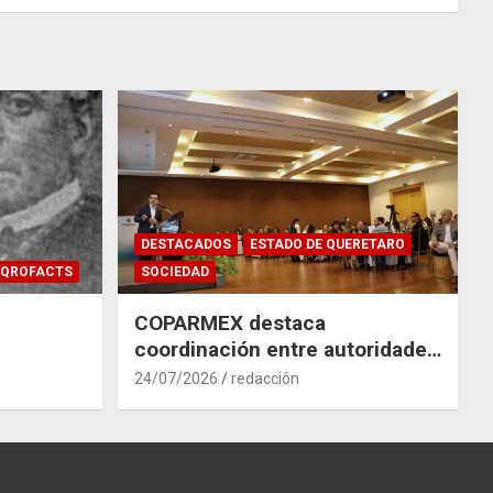
DESTACADOS
ESTADO DE QUERETARO
QROFACTS
SOCIEDAD
COPARMEX destaca
coordinación entre autoridades
y empresas para mitigar el
24/07/2026
redacción
impacto del Tren México–
Querétaro