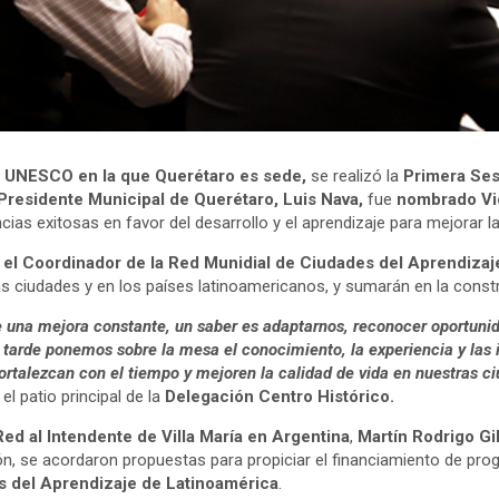
la UNESCO
en la que Querétaro es sede,
se realizó la
Primera Ses
Presidente Municipal de Querétaro, Luis Nava,
fue
nombrado Vi
ias exitosas en favor del desarrollo y el aprendizaje para mejorar la
el Coordinador de la Red Munidial de Ciudades del Aprendiza
as ciudades y en los países latinoamericanos, y sumarán en la cons
e una mejora constante, un saber es adaptarnos, reconocer oportuni
 tarde ponemos sobre la mesa el conocimiento, la experiencia y las 
 fortalezcan con el tiempo y mejoren la calidad de vida en nuestras c
l patio principal de la
Delegación Centro Histórico.
Red al Intendente de Villa María en Argentina
,
Martín Rodrigo Gil
ión, se acordaron propuestas para propiciar el financiamiento de pr
 del Aprendizaje de Latinoamérica
.