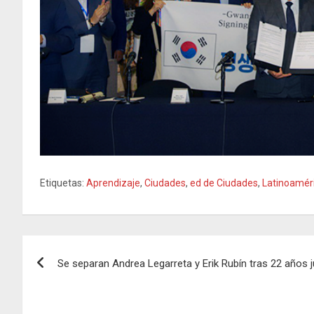
Etiquetas:
Aprendizaje
,
Ciudades
,
ed de Ciudades
,
Latinoamér
Navegación
Se separan Andrea Legarreta y Erik Rubín tras 22 años 
de
entradas