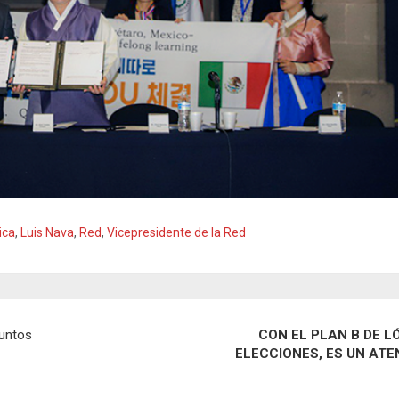
ica
,
Luis Nava
,
Red
,
Vicepresidente de la Red
juntos
CON EL PLAN B DE 
ELECCIONES, ES UN AT