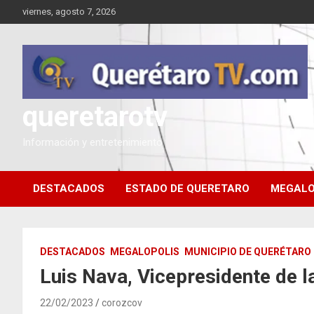
Saltar
viernes, agosto 7, 2026
al
contenido
queretarotv
Información y entretenimiento
DESTACADOS
ESTADO DE QUERETARO
MEGALO
DESTACADOS
MEGALOPOLIS
MUNICIPIO DE QUERÉTARO
Luis Nava, Vicepresidente de 
22/02/2023
corozcov