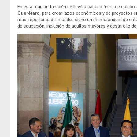
En esta reunión también se llevó a cabo la firma de colabor
Querétaro,
para crear lazos económicos y de proyectos e
más importante del mundo- signó un memorandum de ente
de educación, inclusión de adultos mayores y desarrollo de