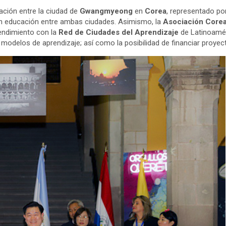
ación entre la ciudad de
Gwangmyeong
en
Corea
, representado po
n educación entre ambas ciudades. Asimismo, la
Asociación Core
ndimiento con la
Red de Ciudades del Aprendizaje
de Latinoaméri
 modelos de aprendizaje; así como la posibilidad de financiar proye