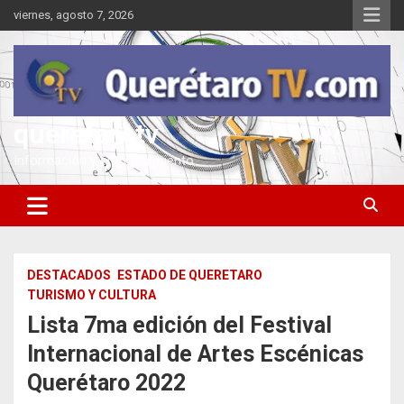
Saltar
viernes, agosto 7, 2026
al
contenido
queretarotv
Información y entretenimiento
DESTACADOS
ESTADO DE QUERETARO
TURISMO Y CULTURA
Lista 7ma edición del Festival
Internacional de Artes Escénicas
Querétaro 2022