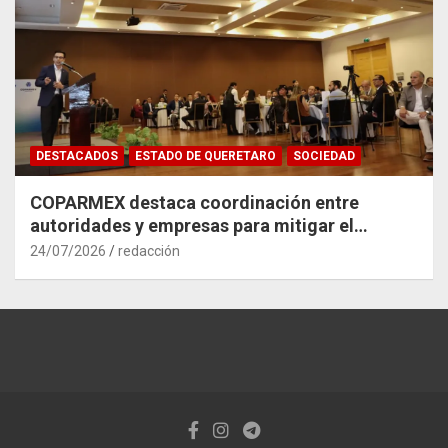
DESTACADOS
ESTADO DE QUERETARO
SOCIEDAD
COPARMEX destaca coordinación entre
autoridades y empresas para mitigar el
impacto del Tren México–Querétaro
24/07/2026
redacción