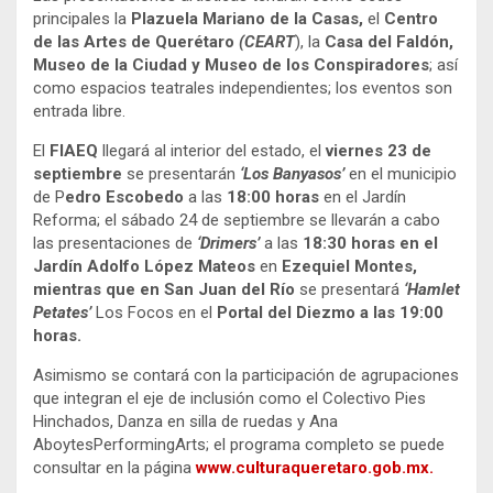
principales la
Plazuela Mariano de la Casas,
el
Centro
de las Artes de Querétaro
(CEART
), la
Casa del Faldón,
Museo de la Ciudad y Museo de los
Conspiradores
; así
como espacios teatrales independientes; los eventos son
entrada libre.
El
FIAEQ
llegará al interior del estado, el
viernes
23 de
septiembre
se presentarán
‘Los Banyasos’
en el municipio
de P
edro Escobedo
a las
18:00 horas
en el Jardín
Reforma; el sábado 24 de septiembre se llevarán a cabo
las presentaciones de
‘Drimers’
a las
18:30 horas en el
Jardín Adolfo López Mateos
en
Ezequiel Montes,
mientras que en San Juan del Río
se presentará
‘Hamlet
Petates’
Los Focos en el
Portal del Diezmo a las 19:00
horas.
Asimismo se contará con la participación de agrupaciones
que integran el eje de inclusión como el Colectivo Pies
Hinchados, Danza en silla de ruedas y Ana
AboytesPerformingArts; el programa completo se puede
consultar en la página
www.culturaqueretaro.gob.mx.