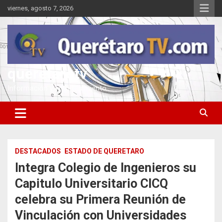
Saltar
viernes, agosto 7, 2026
al
contenido
queretarotv
Información y entretenimiento
DESTACADOS
ESTADO DE QUERETARO
Integra Colegio de Ingenieros su
Capitulo Universitario CICQ
celebra su Primera Reunión de
Vinculación con Universidades