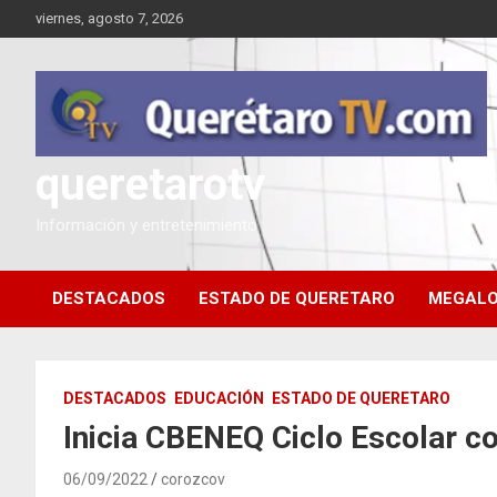
Saltar
viernes, agosto 7, 2026
al
contenido
queretarotv
Información y entretenimiento
DESTACADOS
ESTADO DE QUERETARO
MEGALO
DESTACADOS
EDUCACIÓN
ESTADO DE QUERETARO
Inicia CBENEQ Ciclo Escolar c
06/09/2022
corozcov