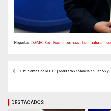
Etiquetas:
CBENEQ
,
Ciclo Escolar con nueva Licenciatura
,
Inici
Navegación
Estudiantes de la UTEQ realizarán estancia en Japón y 
de
entradas
DESTACADOS