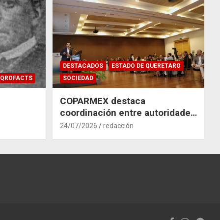
DESTACADOS
ESTADO DE QUERETARO
QROFACTS
SOCIEDAD
COPARMEX destaca
coordinación entre autoridades
y empresas para mitigar el
24/07/2026
redacción
impacto del Tren México–
Querétaro