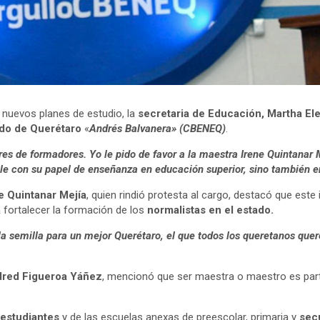
s nuevos planes de estudio, la
secretaria de Educación, Martha Ele
ado de Querétaro
«
Andrés Balvanera»
(CBENEQ)
.
res de formadores. Yo le pido de favor a la maestra Irene Quintanar 
e con su papel de enseñanza en educación superior, sino también en
e Quintanar Mejía
, quien rindió protesta al cargo, destacó que este 
á fortalecer la formación de los
normalistas en el estado.
 semilla para un mejor Querétaro, el que todos los queretanos quer
ldred Figueroa Yáñez
, mencionó que ser maestra o maestro es pa
 estudiantes
y de las escuelas anexas de preescolar, primaria y
secu