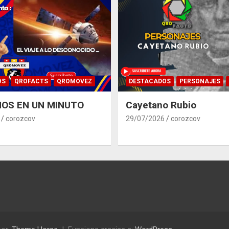
OS
QROFACTS
QROMOVEZ
DESTACADOS
PERSONAJES
OS EN UN MINUTO
Cayetano Rubio
corozcov
29/07/2026
corozcov