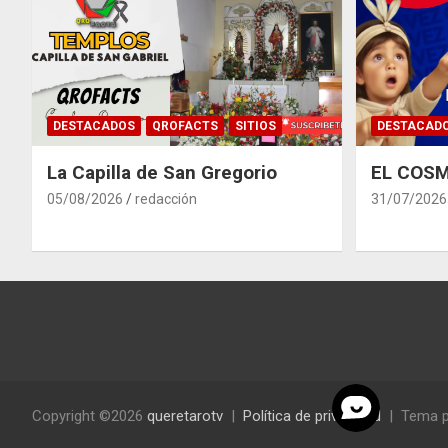
DESTACADOS
QROFACTS
SITIOS
DESTACAD
La Capilla de San Gregorio
EL COSM
05/08/2026
redacción
31/07/2026
Copyright ©2026
queretarotv
Política de privacidad
Tema p