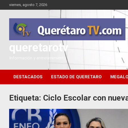
Saltar
viernes, agosto 7, 2026
al
contenido
queretarotv
Información y entretenimiento
DESTACADOS
ESTADO DE QUERETARO
MEGALO
Etiqueta:
Ciclo Escolar con nuev