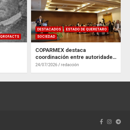
DESTACADOS
ESTADO DE QUERETARO
QROFACTS
SOCIEDAD
COPARMEX destaca
coordinación entre autoridades
y empresas para mitigar el
24/07/2026
redacción
impacto del Tren México–
Querétaro