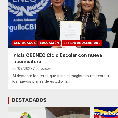
DESTACADOS
EDUCACIÓN
ESTADO DE QUERETARO
Inicia CBENEQ Ciclo Escolar con nueva
Licenciatura
06/09/2022
corozcov
Al destacar los retos que tiene el magisterio respecto a
los nuevos planes de estudio, la…
DESTACADOS