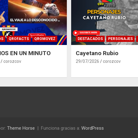
OS
QROFACTS
QROMOVEZ
DESTACADOS
PERSONAJES
OS EN UN MINUTO
Cayetano Rubio
corozcov
29/07/2026
corozcov
or:
Theme Horse
Funciona gracias a:
WordPress