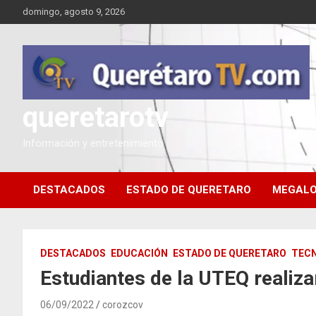
Saltar
domingo, agosto 9, 2026
al
contenido
queretarotv
Información y entretenimiento
DESTACADOS
ESTADO DE QUERETARO
MEGALO
DESTACADOS
EDUCACIÓN
ESTADO DE QUERETARO
TEC
Estudiantes de la UTEQ realiza
06/09/2022
corozcov