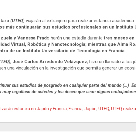
taro
(UTEQ
) viajarán al extranjero para realizar estancia académica
os más continuarán sus estudios profesionales en un Instituto U
nzuela y Vanessa Prad
o harán una estadía durante
tres meses en
Realidad Virtual, Robótica y Nanotecnología; mientras que Alma R
ntro de un Instituto Universitario de Tecnología en Francia
.
UTEQ)
,
José Carlos Arredondo Velázquez
, hizo un llamado a los 
n una vinculación en la investigación que permita generar un ecosis
inuar sus estudios de posgrado en cualquier parte del mundo (…) Es 
o muy orgulloso de ustedes y les deseo que sean dignos embajadore
lizarán estancia en Japón y Francia
,
Francia
,
Japón
,
UTEQ
,
UTEQ realiza