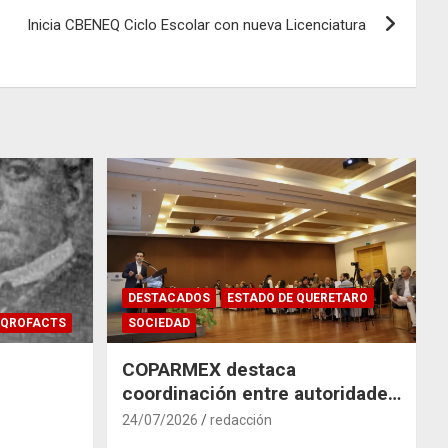
Inicia CBENEQ Ciclo Escolar con nueva Licenciatura
DESTACADOS
ESTADO DE QUERETARO
QROFACTS
SOCIEDAD
COPARMEX destaca
coordinación entre autoridades
y empresas para mitigar el
24/07/2026
redacción
impacto del Tren México–