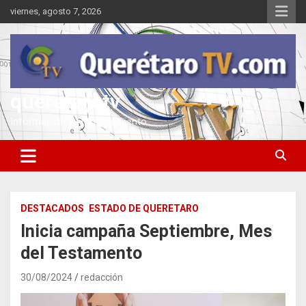
Saltar
viernes, agosto 7, 2026
al
contenido
queretarotv
Información y entretenimiento
DESTACADOS
ESTADO DE QUERETARO
Inicia campaña Septiembre, Mes
del Testamento
30/08/2024
redacción