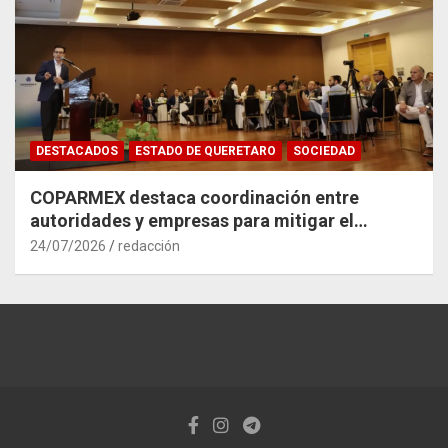
DESTACADOS
ESTADO DE QUERETARO
SOCIEDAD
COPARMEX destaca coordinación entre
autoridades y empresas para mitigar el
impacto del Tren México–Querétaro
24/07/2026
redacción