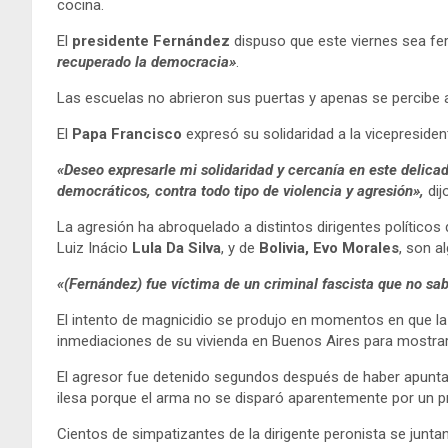
cocina.
El
presidente Fernández
dispuso que este viernes sea feri
recuperado la democracia»
.
Las escuelas no abrieron sus puertas y apenas se percibe a
El
Papa Francisco
expresó su solidaridad a la vicepresiden
«Deseo expresarle mi solidaridad y cercanía en este delica
democráticos, contra todo tipo de violencia y agresión»,
dij
La agresión ha abroquelado a distintos dirigentes políticos 
Luiz Inácio
Lula Da Silva
, y de
Bolivia, Evo Morales
, son a
«(Fernández) fue víctima de un criminal fascista que no sab
El intento de magnicidio se produjo en momentos en que la 
inmediaciones de su vivienda en Buenos Aires para mostrar
El agresor fue detenido segundos después de haber apuntado
ilesa porque el arma no se disparó aparentemente por un p
Cientos de simpatizantes de la dirigente peronista se juntan