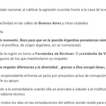
ado nacional, al calificar la agresión ocurrida frente a la casa de l
ctividad en las calles de
Buenos Aires
y otras ciudades.
ta.
do momento. Rezo para que en la querida Argentina prevalezcan siemp
o el pontífice, de origen argentino, en un comunicado.
de la región en torno a
Fernández
de Kirchner
. El p
residente de 
lgunos de los que manifestaron su respaldo.
e respetar diferencias y la diversidad… gracias a Dios escapó ilesa»,
vicepresidenta enfrenta un juicio por presuntos actos de corrupción 
le su apoyo.
 a la exmandataria cuando ella se acercaba a saludar a la multitud 
roblema técnico.
 todos los días en las inmediaciones del edificio donde reside para d