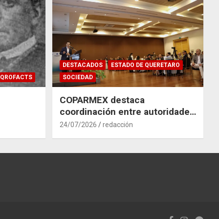
DESTACADOS
ESTADO DE QUERETARO
QROFACTS
SOCIEDAD
COPARMEX destaca
coordinación entre autoridades
y empresas para mitigar el
24/07/2026
redacción
impacto del Tren México–
Querétaro