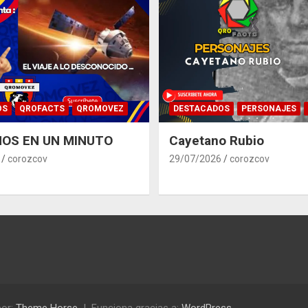
OS
QROFACTS
QROMOVEZ
DESTACADOS
PERSONAJES
OS EN UN MINUTO
Cayetano Rubio
corozcov
29/07/2026
corozcov
or:
Theme Horse
Funciona gracias a:
WordPress