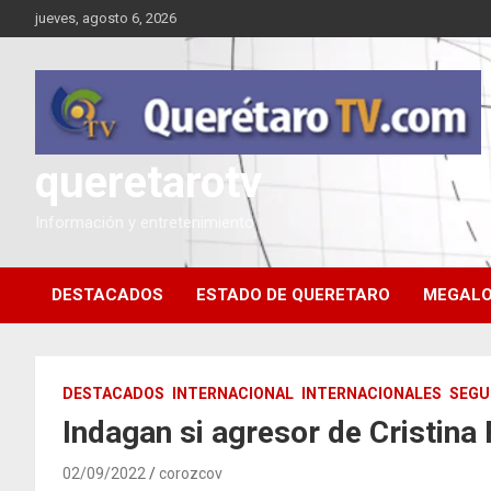
Saltar
jueves, agosto 6, 2026
al
contenido
queretarotv
Información y entretenimiento
DESTACADOS
ESTADO DE QUERETARO
MEGALO
DESTACADOS
INTERNACIONAL
INTERNACIONALES
SEGU
Indagan si agresor de Cristina
02/09/2022
corozcov