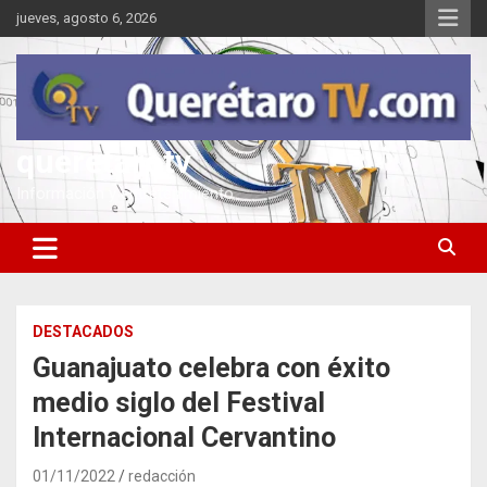
Saltar
jueves, agosto 6, 2026
al
contenido
queretarotv
Información y entretenimiento
DESTACADOS
Guanajuato celebra con éxito
medio siglo del Festival
Internacional Cervantino
01/11/2022
redacción