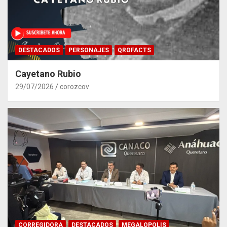
DESTACADOS
PERSONAJES
QROFACTS
Cayetano Rubio
29/07/2026
corozcov
CORREGIDORA
DESTACADOS
MEGALOPOLIS