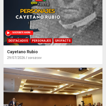
DESTACADOS
PERSONAJES
QROFACTS
Cayetano Rubio
29/07/2026
corozcov