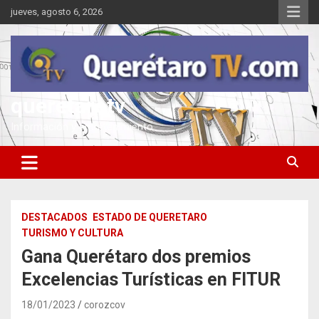
Saltar
jueves, agosto 6, 2026
al
contenido
queretarotv
Información y entretenimiento
DESTACADOS
ESTADO DE QUERETARO
TURISMO Y CULTURA
Gana Querétaro dos premios
Excelencias Turísticas en FITUR
18/01/2023
corozcov