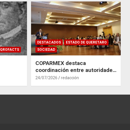
DESTACADOS
ESTADO DE QUERETARO
QROFACTS
SOCIEDAD
COPARMEX destaca
coordinación entre autoridades
y empresas para mitigar el
24/07/2026
redacción
impacto del Tren México–
Querétaro