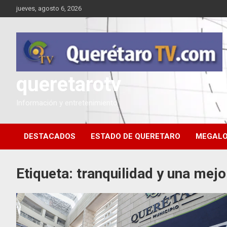
Saltar
jueves, agosto 6, 2026
al
contenido
queretarotv
Información y entretenimiento
DESTACADOS
ESTADO DE QUERETARO
MEGALO
Etiqueta:
tranquilidad y una mejo