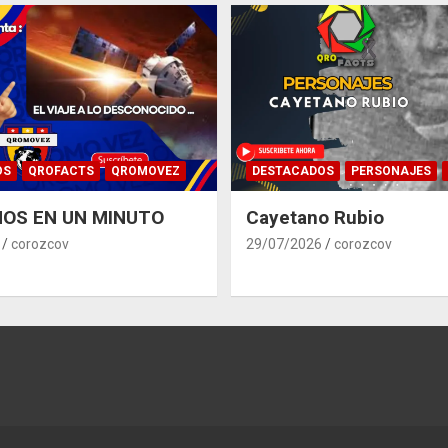
OS
QROFACTS
QROMOVEZ
DESTACADOS
PERSONAJES
OS EN UN MINUTO
Cayetano Rubio
corozcov
29/07/2026
corozcov