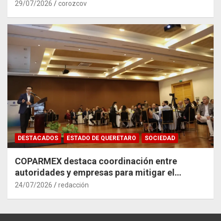
29/07/2026
corozcov
DESTACADOS
ESTADO DE QUERETARO
SOCIEDAD
COPARMEX destaca coordinación entre
autoridades y empresas para mitigar el
impacto del Tren México–Querétaro
24/07/2026
redacción