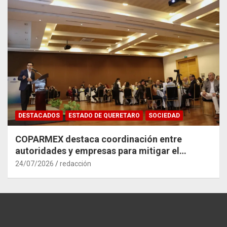
DESTACADOS
ESTADO DE QUERETARO
SOCIEDAD
COPARMEX destaca coordinación entre
autoridades y empresas para mitigar el
impacto del Tren México–Querétaro
24/07/2026
redacción