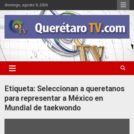
Saltar
domingo, agosto 9, 2026
al
contenido
queretarotv
Información y entretenimiento
Etiqueta:
Seleccionan a queretanos
para representar a México en
Mundial de taekwondo