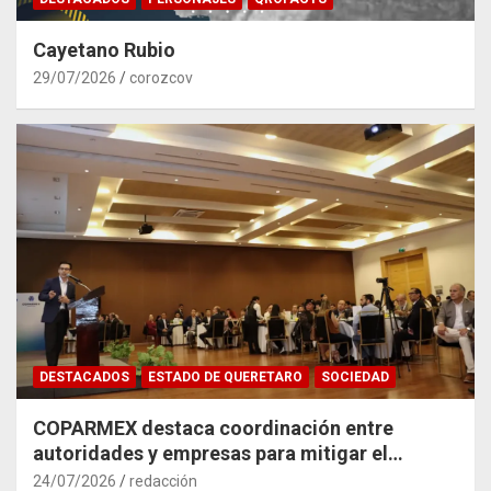
Cayetano Rubio
29/07/2026
corozcov
DESTACADOS
ESTADO DE QUERETARO
SOCIEDAD
COPARMEX destaca coordinación entre
autoridades y empresas para mitigar el
impacto del Tren México–Querétaro
24/07/2026
redacción