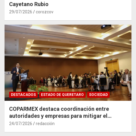
Cayetano Rubio
29/07/2026
corozcov
DESTACADOS
ESTADO DE QUERETARO
SOCIEDAD
COPARMEX destaca coordinación entre
autoridades y empresas para mitigar el
impacto del Tren México–Querétaro
24/07/2026
redacción