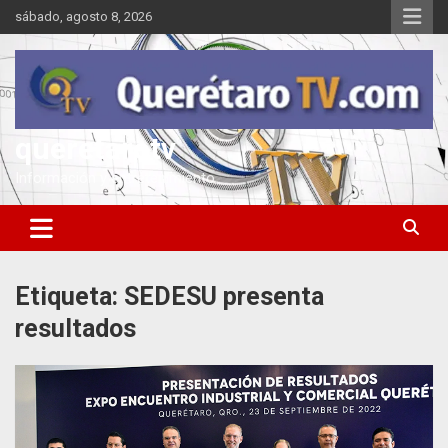
Saltar
sábado, agosto 8, 2026
al
contenido
queretarotv
Información y entretenimiento
Etiqueta:
SEDESU presenta
resultados