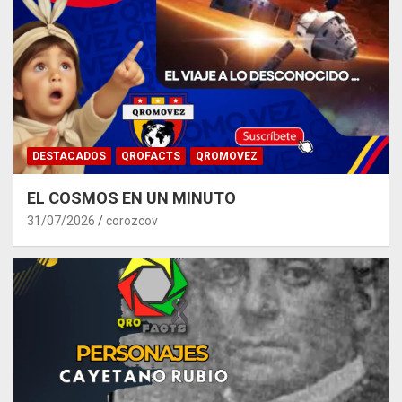
DESTACADOS
QROFACTS
QROMOVEZ
EL COSMOS EN UN MINUTO
31/07/2026
corozcov