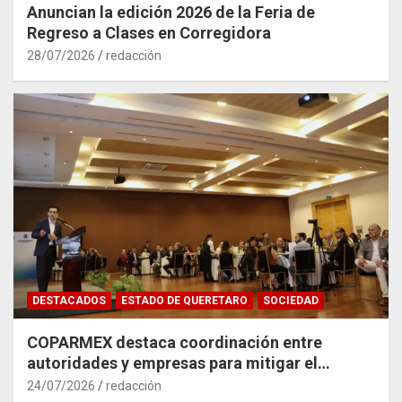
Anuncian la edición 2026 de la Feria de
Regreso a Clases en Corregidora
28/07/2026
redacción
DESTACADOS
ESTADO DE QUERETARO
SOCIEDAD
COPARMEX destaca coordinación entre
autoridades y empresas para mitigar el
impacto del Tren México–Querétaro
24/07/2026
redacción