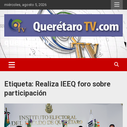
Saltar
miércoles, agosto 5, 2026
al
contenido
queretarotv
Información y entretenimiento
Etiqueta:
Realiza IEEQ foro sobre
participación