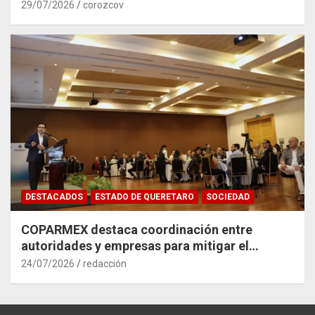
29/07/2026
corozcov
DESTACADOS
ESTADO DE QUERETARO
SOCIEDAD
COPARMEX destaca coordinación entre
autoridades y empresas para mitigar el
impacto del Tren México–Querétaro
24/07/2026
redacción