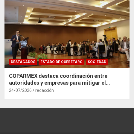
DESTACADOS
ESTADO DE QUERETARO
SOCIEDAD
COPARMEX destaca coordinación entre
autoridades y empresas para mitigar el
impacto del Tren México–Querétaro
24/07/2026
redacción