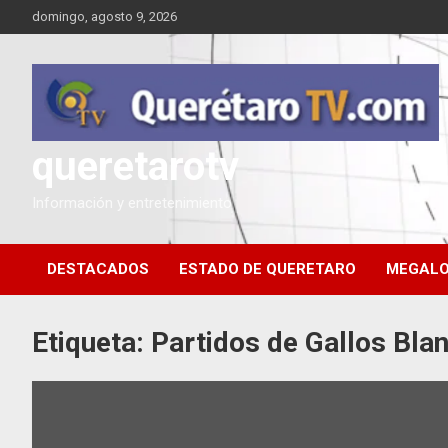
Saltar
domingo, agosto 9, 2026
al
contenido
queretarotv
Información y entretenimiento
DESTACADOS
ESTADO DE QUERETARO
MEGALO
Etiqueta:
Partidos de Gallos Bla