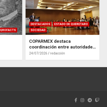
DESTACADOS
ESTADO DE QUERETARO
QROFACTS
SOCIEDAD
COPARMEX destaca
coordinación entre autoridades
y empresas para mitigar el
24/07/2026
redacción
impacto del Tren México–
Querétaro