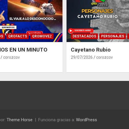
OS
QROFACTS
QROMOVEZ
DESTACADOS
PERSONAJES
OS EN UN MINUTO
Cayetano Rubio
corozcov
29/07/2026
corozcov
or:
Theme Horse
Funciona gracias a:
WordPress