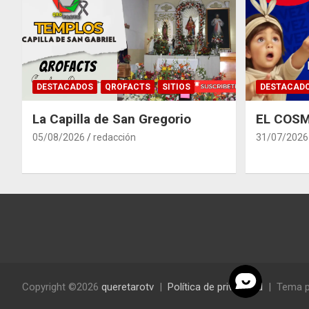
DESTACADOS
QROFACTS
SITIOS
DESTACAD
La Capilla de San Gregorio
EL COSM
05/08/2026
redacción
31/07/2026
Copyright ©2026
queretarotv
Política de privacidad
Tema p