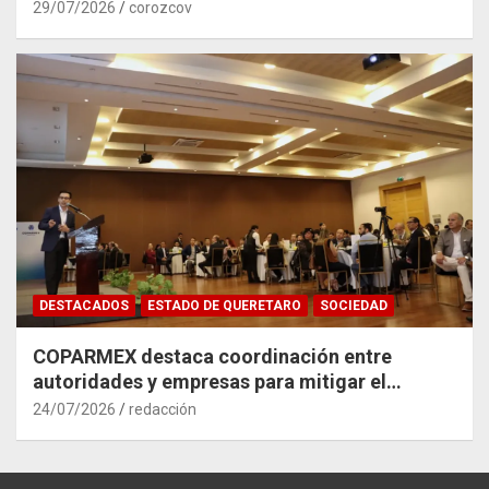
29/07/2026
corozcov
DESTACADOS
ESTADO DE QUERETARO
SOCIEDAD
COPARMEX destaca coordinación entre
autoridades y empresas para mitigar el
impacto del Tren México–Querétaro
24/07/2026
redacción