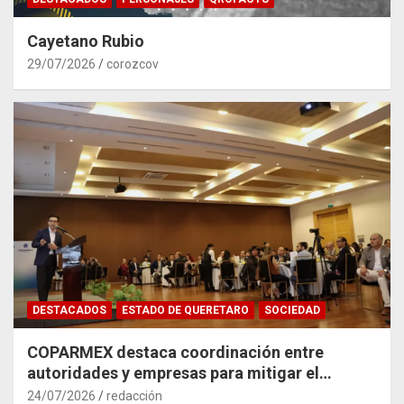
Cayetano Rubio
29/07/2026
corozcov
DESTACADOS
ESTADO DE QUERETARO
SOCIEDAD
COPARMEX destaca coordinación entre
autoridades y empresas para mitigar el
impacto del Tren México–Querétaro
24/07/2026
redacción