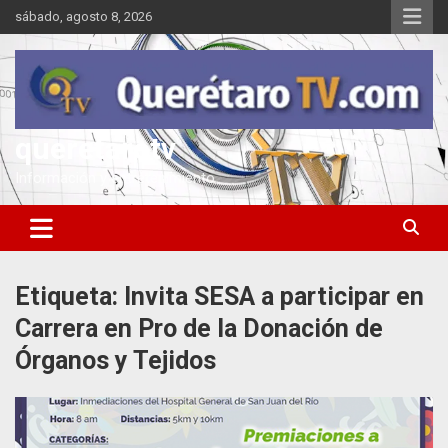
Saltar
sábado, agosto 8, 2026
al
contenido
queretarotv
Información y entretenimiento
Etiqueta:
Invita SESA a participar en
Carrera en Pro de la Donación de
Órganos y Tejidos