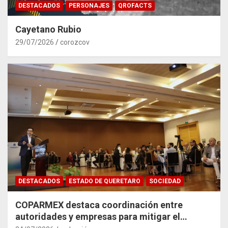
DESTACADOS
PERSONAJES
QROFACTS
Cayetano Rubio
29/07/2026
corozcov
DESTACADOS
ESTADO DE QUERETARO
SOCIEDAD
COPARMEX destaca coordinación entre
autoridades y empresas para mitigar el