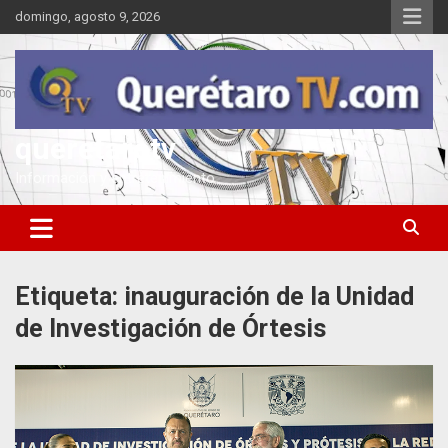
Saltar
domingo, agosto 9, 2026
al
contenido
queretarotv
Información y entretenimiento
Etiqueta:
inauguración de la Unidad
de Investigación de Órtesis