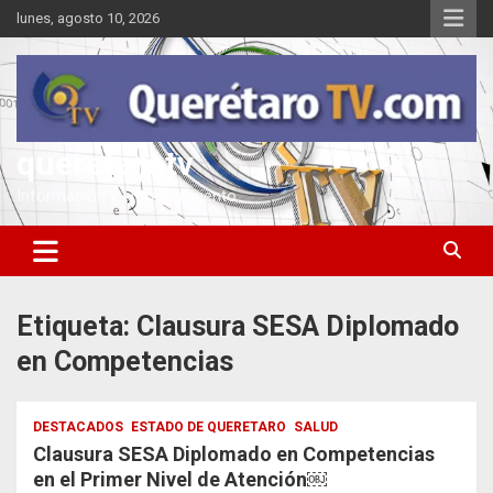
Saltar
lunes, agosto 10, 2026
al
contenido
queretarotv
Información y entretenimiento
Etiqueta:
Clausura SESA Diplomado
en Competencias
DESTACADOS
ESTADO DE QUERETARO
SALUD
Clausura SESA Diplomado en Competencias
en el Primer Nivel de Atención￼