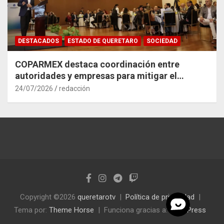
DESTACADOS
ESTADO DE QUERETARO
SOCIEDAD
COPARMEX destaca coordinación entre
autoridades y empresas para mitigar el
impacto del Tren México–Querétaro
24/07/2026
redacción
Copyright ©2026
queretarotv
Política de privacidad
Tema por:
Theme Horse
Funciona gracias a:
WordPress