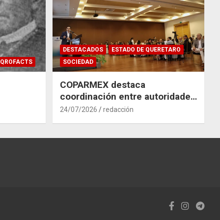
DESTACADOS
ESTADO DE QUERETARO
QROFACTS
SOCIEDAD
COPARMEX destaca
coordinación entre autoridades
y empresas para mitigar el
24/07/2026
redacción
impacto del Tren México–
Querétaro