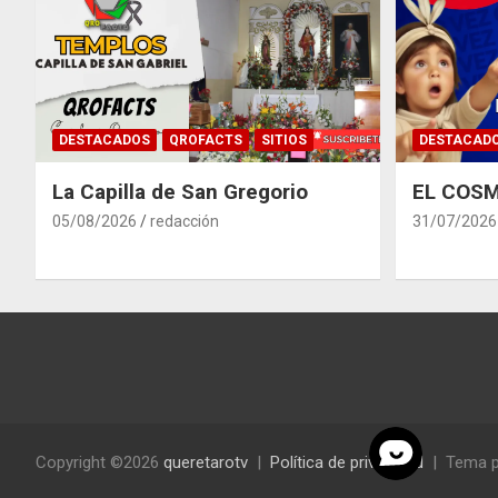
DESTACADOS
QROFACTS
SITIOS
DESTACAD
La Capilla de San Gregorio
EL COSM
05/08/2026
redacción
31/07/2026
Copyright ©2026
queretarotv
Política de privacidad
Tema p