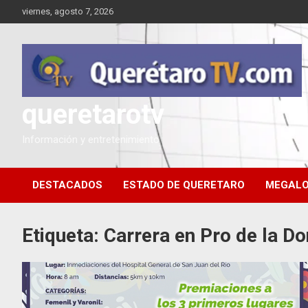
Saltar
viernes, agosto 7, 2026
al
contenido
queretarotv
Información y entretenimiento
DESTACADOS
ESTADO DE QUERETARO
MEGALO
Etiqueta:
Carrera en Pro de la D