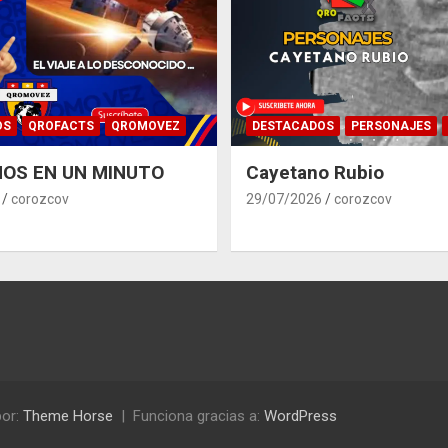
OS
QROFACTS
QROMOVEZ
DESTACADOS
PERSONAJES
OS EN UN MINUTO
Cayetano Rubio
corozcov
29/07/2026
corozcov
or:
Theme Horse
Funciona gracias a:
WordPress