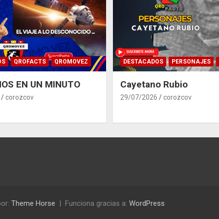
OS
QROFACTS
QROMOVEZ
DESTACADOS
PERSONAJES
OS EN UN MINUTO
Cayetano Rubio
corozcov
29/07/2026
corozcov
or:
Theme Horse
Funciona gracias a:
WordPress