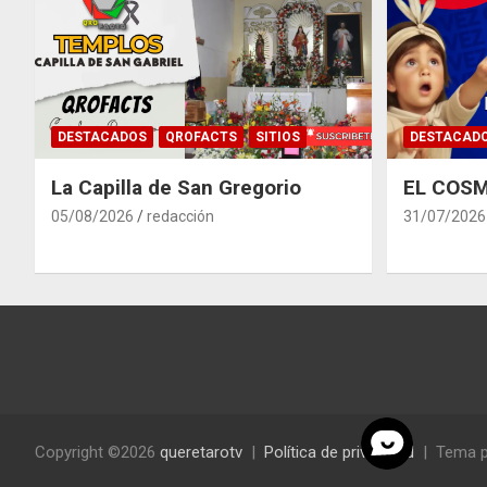
DESTACADOS
QROFACTS
SITIOS
DESTACAD
La Capilla de San Gregorio
EL COSM
05/08/2026
redacción
31/07/2026
Copyright ©2026
queretarotv
Política de privacidad
Tema p