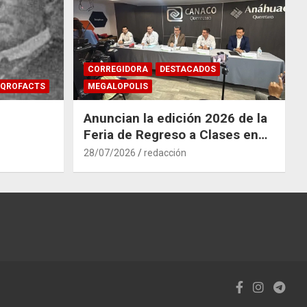
CORREGIDORA
DESTACADOS
QROFACTS
MEGALOPOLIS
Anuncian la edición 2026 de la
Feria de Regreso a Clases en
Corregidora
28/07/2026
redacción